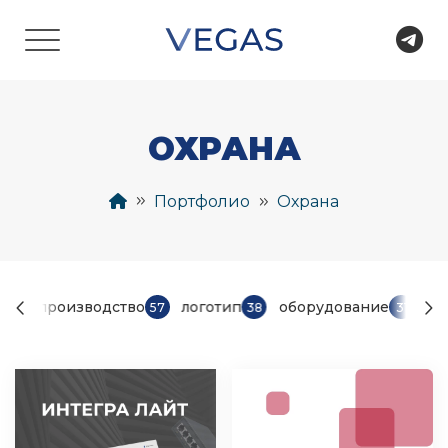
ОХРАНА
Портфолио
Охрана
производство
логотип
оборудование
об
58
57
38
31