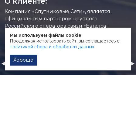
О клиенте:
Компания «Спутниковые Сети», является
официальным партнером крупного
Российского оператора связи «Евтелсат
Нетворкс», предоставляющего услуги
Мы используем файлы cookie
высокоскоростного доступа в Интернет.
Продолжая использовать сайт, вы соглашаетесь с
политикой сбора и обработки данных
.
Хорошо
Сталькор
ОЗМ
Дизайн наклеек для автомобиля
Логотип