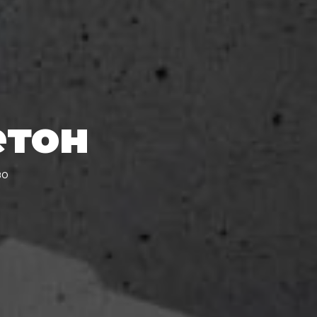
етон
во