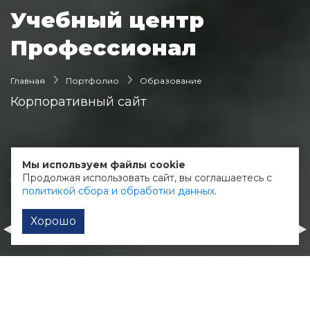
Учебный центр
Профессионал
Главная
Портфолио
Образование
Корпоративный сайт
О клиенте:
Мы используем файлы cookie
Автошкола для водителей и трактористов
Продолжая использовать сайт, вы соглашаетесь с
политикой сбора и обработки данных
.
Хорошо
PRO.Маникюр
Глобал-Вендинг
Лэндинг
Лэндинг