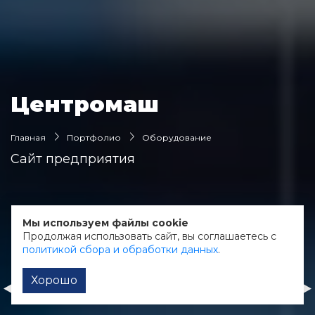
Центромаш
Главная
Портфолио
Оборудование
Сайт предприятия
О клиенте:
Мы используем файлы cookie
Производство шнековых центрифуг
Продолжая использовать сайт, вы соглашаетесь с
политикой сбора и обработки данных
.
Хорошо
Федерация плавания Калужской области
Серебряные грани
Корпоративный сайт
Интернет-магазин