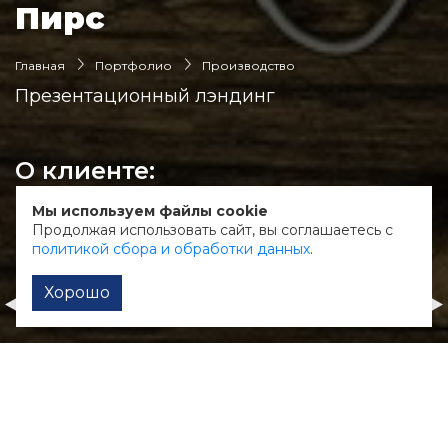
Пирс
Главная
Портфолио
Производство
Презентационный лэндинг
О клиенте:
Производитель и оптовый поставщик
Мы используем файлы cookie
рыболовных товаров
Продолжая использовать сайт, вы соглашаетесь с
политикой сбора и обработки данных
.
Хорошо
Купи Бетон
Favela
Функциональный лэндинг
Сайт кафе с доставкой