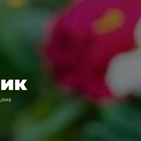
ник
дома