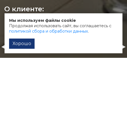
О клиенте:
Производство корпусной и встроенной
Мы используем файлы cookie
мебели
Продолжая использовать сайт, вы соглашаетесь с
политикой сбора и обработки данных
.
Хорошо
Калуга Сити
Мимино
Интернет-магазин
Интернет-магазин