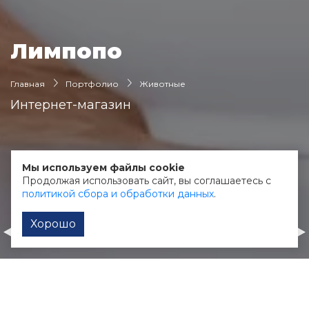
Лимпопо
Главная
Портфолио
Животные
Интернет-магазин
О клиенте:
Мы используем файлы cookie
Магазин зоотоваров в Калуге
Продолжая использовать сайт, вы соглашаетесь с
политикой сбора и обработки данных
.
Хорошо
Экономочка
Color Key
Оформление сообщества в Instagram
Логотип