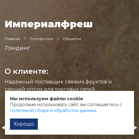
Империалфреш
Главная
Портфолио
Общепит
Лэндинг
О клиенте:
Надёжный поставщик свежих фруктов и
овощей оптом для торговых сетей,
ресторанов и перерабатывающих
Мы используем файлы cookie
предприятий.
Продолжая использовать сайт, вы соглашаетесь с
политикой сбора и обработки данных
.
Хорошо
Центр Промышленной Механики
FixsiToysi
Корпоративный сайт
Лэндинг