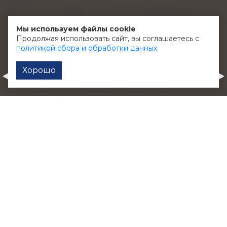
О клиенте:
Мы используем файлы cookie
Магазин одежды в Калуге
Продолжая использовать сайт, вы соглашаетесь с
политикой сбора и обработки данных
.
Хорошо
Жара-тревел
Color Key
Оформление сообщества
Иконки