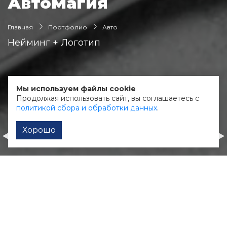
АвтоМагия
Главная
Портфолио
Авто
Нейминг + Логотип
О клиенте:
Мы используем файлы cookie
Интернет-магазин автозапчастей
Продолжая использовать сайт, вы соглашаетесь с
политикой сбора и обработки данных
.
Хорошо
Прогальваника
АвтоМотоЭксперт
Сайт производства + каталог продукции
Лэндинг