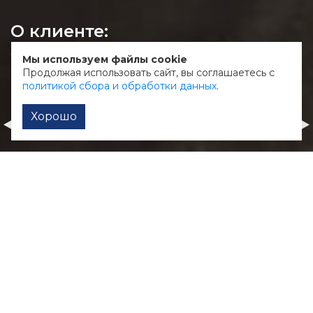
О клиенте:
Сеть оптик с обширным ассортиментом в
Мы используем файлы cookie
г.Калуге
Продолжая использовать сайт, вы соглашаетесь с
политикой сбора и обработки данных
.
Хорошо
Мебель-ер
Кондровский хлеб
Корпоративный сайт
Сайт предприятия с каталогом продукции